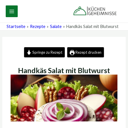
Zum
Post
MAIN
Inhalt
navigation
MENU
springen
Startseite
Rezepte
Salate
Handkäs Salat mit Blutwurst
Springe zu Rezept
Rezept drucken
Handkäs Salat mit Blutwurst