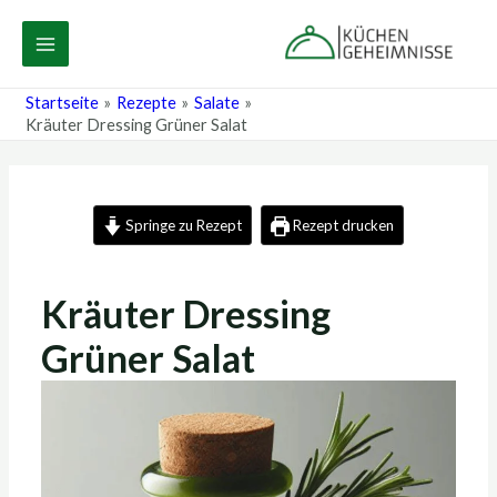
Zum
Post
MAIN
Inhalt
navigation
MENU
springen
Startseite
Rezepte
Salate
Kräuter Dressing Grüner Salat
Springe zu Rezept
Rezept drucken
Kräuter Dressing
Grüner Salat