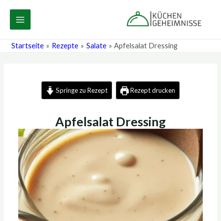
Zum
Post
MAIN
Inhalt
navigation
MENU
springen
Startseite
Rezepte
Salate
Apfelsalat Dressing
Springe zu Rezept
Rezept drucken
Apfelsalat Dressing