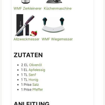
WMF Zerkleinerer
Küchenmaschine
Allzweckmesser
WMF Wiegemesser
ZUTATEN
2
EL
Olivenöl
1
EL
Apfelessig
1
TL
Senf
1
TL
Honig
1
Prise
Salz
1
Prise
Pfeffer
ANLEITUNG