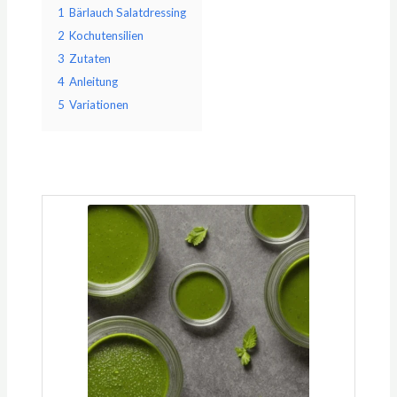
1
Bärlauch Salatdressing
2
Kochutensilien
3
Zutaten
4
Anleitung
5
Variationen
Minuten
Minuten
Minuten