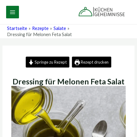
Zum
Post
MAIN
Inhalt
navigation
MENU
springen
Startseite
Rezepte
Salate
Dressing für Melonen Feta Salat
Springe zu Rezept
Rezept drucken
Dressing für Melonen Feta Salat