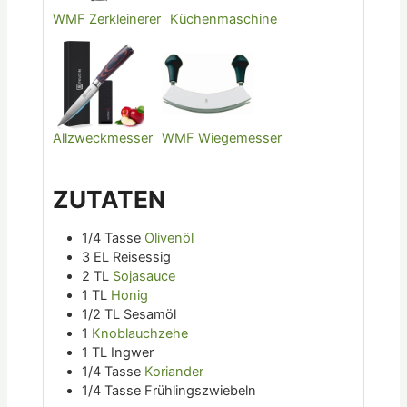
WMF Zerkleinerer
Küchenmaschine
Allzweckmesser
WMF Wiegemesser
ZUTATEN
1/4
Tasse
Olivenöl
3
EL
Reisessig
2
TL
Sojasauce
1
TL
Honig
1/2
TL
Sesamöl
1
Knoblauchzehe
1
TL
Ingwer
1/4
Tasse
Koriander
1/4
Tasse
Frühlingszwiebeln