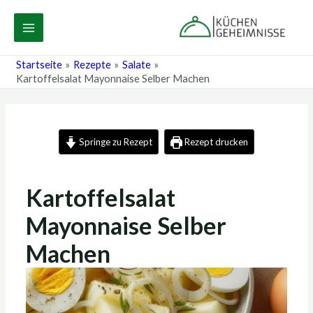
Zum
Post
MAIN
Inhalt
navigation
MENU
springen
Startseite
Rezepte
Salate
Kartoffelsalat Mayonnaise Selber Machen
Springe zu Rezept
Rezept drucken
Kartoffelsalat
Mayonnaise Selber
Machen