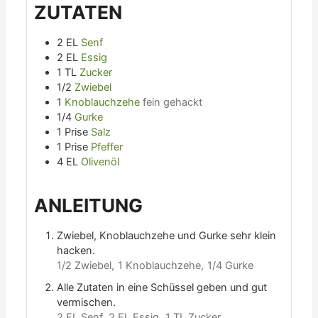
ZUTATEN
2
EL
Senf
2
EL
Essig
1
TL
Zucker
1/2
Zwiebel
1
Knoblauchzehe
fein gehackt
1/4
Gurke
1
Prise
Salz
1
Prise
Pfeffer
4
EL
Olivenöl
ANLEITUNG
Zwiebel, Knoblauchzehe und Gurke sehr klein
hacken.
1/2 Zwiebel,
1 Knoblauchzehe,
1/4 Gurke
Alle Zutaten in eine Schüssel geben und gut
vermischen.
2 EL Senf,
2 EL Essig,
1 TL Zucker,