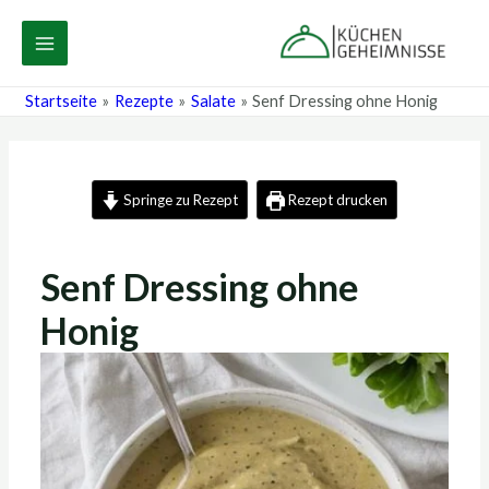
Zum
Post
MAIN
Inhalt
navigation
MENU
springen
Startseite
Rezepte
Salate
Senf Dressing ohne Honig
Springe zu Rezept
Rezept drucken
Senf Dressing ohne
Honig