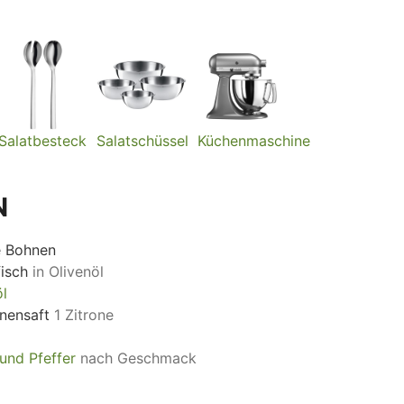
Salatbesteck
Salatschüssel
Küchenmaschine
N
e Bohnen
isch
in Olivenöl
öl
onensaft
1 Zitrone
und Pfeffer
nach Geschmack