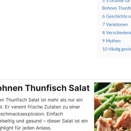
5
5 Gründe für
Bohnen Thunfis
6
Geschichte u
7
Variationen
8
Verschieden
9
Mythen
10
Häufig gest
inuten
Minuten
hnen Thunfisch Salat
 Thunfisch Salat ist mehr als nur ein
t. Er vereint frische Zutaten zu einer
schmacksexplosion. Einfach
lseitig und gesund – dieser Salat ist ein
ghlight für jeden Anlass.