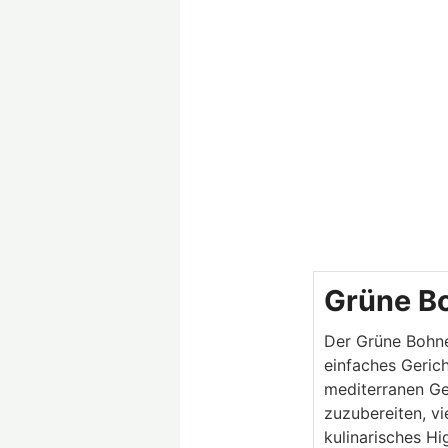
M
Grüne Bo
Der Grüne Bohnen
einfaches Gerich
mediterranen Ge
zuzubereiten, vie
kulinarisches Hi