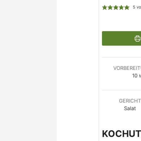
5
v
VORBEREI
10
M
GERICH
Salat
KOCHUT