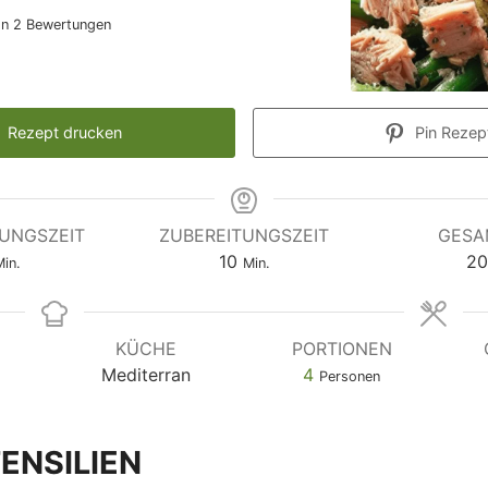
on
2
Bewertungen
Rezept drucken
Pin Rezep
TUNGSZEIT
ZUBEREITUNGSZEIT
GESA
10
20
in.
Min.
T
KÜCHE
PORTIONEN
Mediterran
4
Personen
ENSILIEN