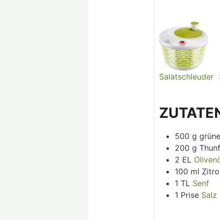
Salatschleuder
ZUTATE
500
g
grün
200
g
Thunf
2
EL
Oliven
100
ml
Zitr
1
TL
Senf
1
Prise
Salz 