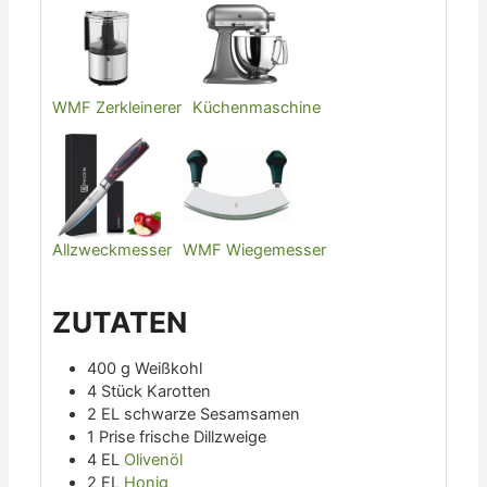
WMF Zerkleinerer
Küchenmaschine
Allzweckmesser
WMF Wiegemesser
ZUTATEN
400
g
Weißkohl
4
Stück
Karotten
2
EL
schwarze Sesamsamen
1
Prise
frische Dillzweige
4
EL
Olivenöl
2
EL
Honig