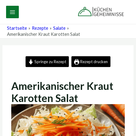
Zum
Post
MAIN
Inhalt
navigation
MENU
springen
Startseite
Rezepte
Salate
Amerikanischer Kraut Karotten Salat
Springe zu Rezept
Rezept drucken
Amerikanischer Kraut
Karotten Salat