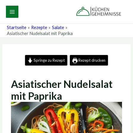
Zum
Post
MAIN
Inhalt
navigation
MENU
springen
Startseite
Rezepte
Salate
Asiatischer Nudelsalat mit Paprika
Springe zu Rezept
Rezept drucken
Asiatischer Nudelsalat
mit Paprika