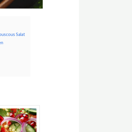
ouscous Salat
en
Minuten