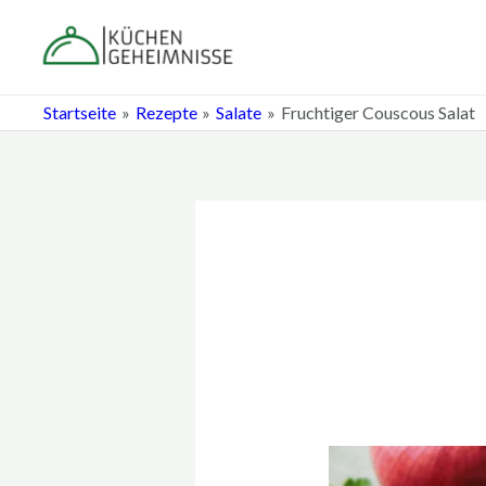
Zum
Post
Inhalt
navigation
springen
Startseite
Rezepte
Salate
Fruchtiger Couscous Salat