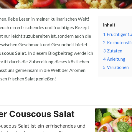
n, liebe Leser, in meiner kulinarischen Welt!
Inhalt
euch ein erfrischendes und fruchtiges Rezept
1
Fruchtiger C
ht nur leicht zuzubereiten ist, sondern auch die
2
Kochutensili
zwischen Geschmack und Gesundheit bietet –
3
Zutaten
uscous Salat
. In diesem Blogbeitrag werde ich
4
Anleitung
chritt durch die Zubereitung dieses köstlichen
5
Variationen
Lasst uns gemeinsam in die Welt der Aromen
sen frischen Salat genießen!
inuten
Minuten
er Couscous Salat
uscous Salat ist ein erfrischendes und