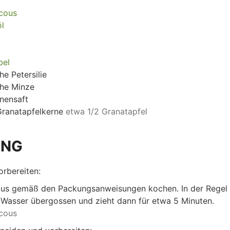
cous
öl
bel
he Petersilie
che Minze
onensaft
ranatapfelkerne
etwa 1/2 Granatapfel
UNG
rbereiten:
s gemäß den Packungsanweisungen kochen. In der Regel w
asser übergossen und zieht dann für etwa 5 Minuten.
cous