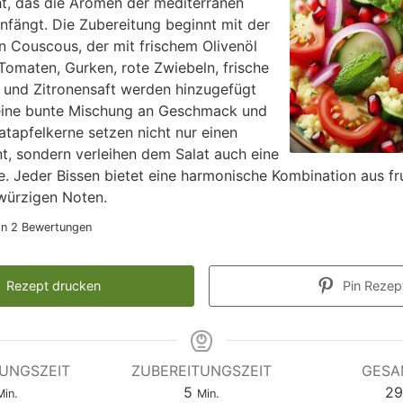
t, das die Aromen der mediterranen
nfängt. Die Zubereitung beginnt mit der
n Couscous, der mit frischem Olivenöl
Tomaten, Gurken, rote Zwiebeln, frische
e und Zitronensaft werden hinzugefügt
eine bunte Mischung an Geschmack und
atapfelkerne setzen nicht nur einen
t, sondern verleihen dem Salat auch eine
 Jeder Bissen bietet eine harmonische Kombination aus fr
würzigen Noten.
on
2
Bewertungen
Rezept drucken
Pin Rezep
TUNGSZEIT
ZUBEREITUNGSZEIT
GESA
5
29
Min.
Min.