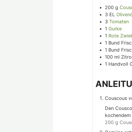
200
g
Cous
3
EL
Oliven
3
Tomaten
1
Gurke
1
Rote Zwie
1
Bund
Frisc
1
Bund
Fris
100
ml
Zitr
1
Handvoll
G
ANLEIT
Couscous vo
Den Couscou
kochendem W
200 g Cous