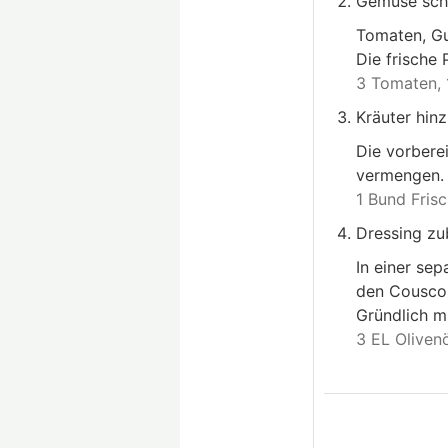
Gemüse schn
Tomaten, Gu
Die frische 
3 Tomaten,
Kräuter hin
Die vorbere
vermengen. 
1 Bund Frisc
Dressing zu
In einer se
den Couscou
Gründlich mi
3 EL Olivenö