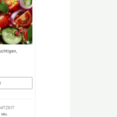
uchtigen,
t
MTZEIT
Min.