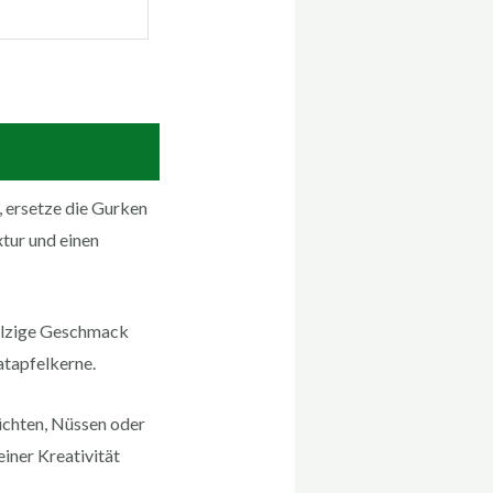
, ersetze die Gurken
xtur und einen
salzige Geschmack
atapfelkerne.
üchten, Nüssen oder
einer Kreativität