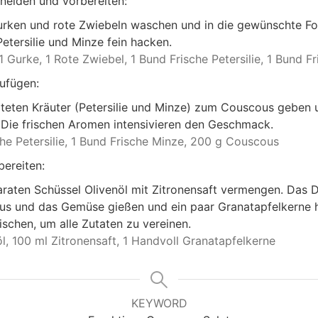
eiden und vorbereiten:
rken und rote Zwiebeln waschen und in die gewünschte Fo
Petersilie und Minze fein hacken.
1 Gurke,
1 Rote Zwiebel,
1 Bund Frische Petersilie,
1 Bund Fr
zufügen:
iteten Kräuter (Petersilie und Minze) zum Couscous geben 
Die frischen Aromen intensivieren den Geschmack.
he Petersilie,
1 Bund Frische Minze,
200 g Couscous
bereiten:
paraten Schüssel Olivenöl mit Zitronensaft vermengen. Das 
s und das Gemüse gießen und ein paar Granatapfelkerne h
schen, um alle Zutaten zu vereinen.
l,
100 ml Zitronensaft,
1 Handvoll Granatapfelkerne
KEYWORD