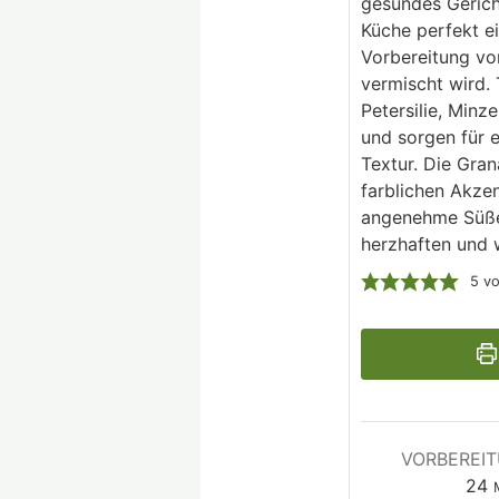
gesundes Gerich
Küche perfekt ei
Vorbereitung vo
vermischt wird. 
Petersilie, Minz
und sorgen für 
Textur. Die Gran
farblichen Akzen
angenehme Süße.
herzhaften und 
5
v
VORBEREI
24