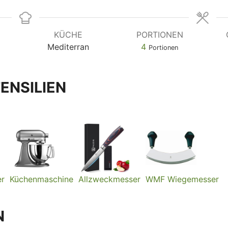
T
KÜCHE
PORTIONEN
Mediterran
4
Portionen
ENSILIEN
er
Küchenmaschine
Allzweckmesser
WMF Wiegemesser
N