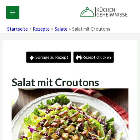
Zum
Post
MAIN
Inhalt
navigation
MENU
springen
Startseite
Rezepte
Salate
Salat mit Croutons
Springe zu Rezept
Rezept drucken
Salat mit Croutons