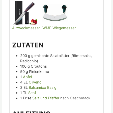
Allzweckmesser
WMF Wiegemesser
ZUTATEN
200
g
gemischte Salatblätter (Römersalat,
Radicchio)
100
g
Croutons
50
g
Pinienkerne
1
Apfel
4
EL
Olivenöl
2
EL
Balsamico Essig
1
TL
Senf
1
Prise
Salz und Pfeffer
nach Geschmack