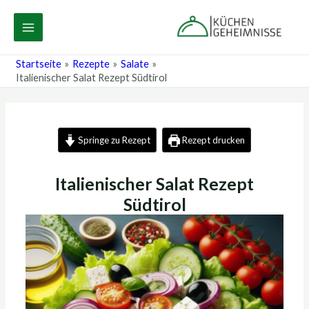
Zum
Post
MAIN
Inhalt
navigation
MENU
springen
Startseite
Rezepte
Salate
Italienischer Salat Rezept Südtirol
Springe zu Rezept
Rezept drucken
Italienischer Salat Rezept
Südtirol