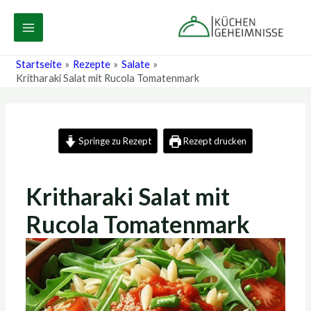
Zum
Post
MAIN
Inhalt
navigation
MENU
springen
Startseite
Rezepte
Salate
Kritharaki Salat mit Rucola Tomatenmark
Springe zu Rezept
Rezept drucken
Kritharaki Salat mit
Rucola Tomatenmark