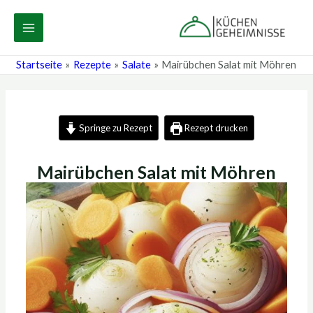
Zum
Post
MAIN
Inhalt
navigation
MENU
springen
Startseite
Rezepte
Salate
Mairübchen Salat mit Möhren
Springe zu Rezept
Rezept drucken
Mairübchen Salat mit Möhren