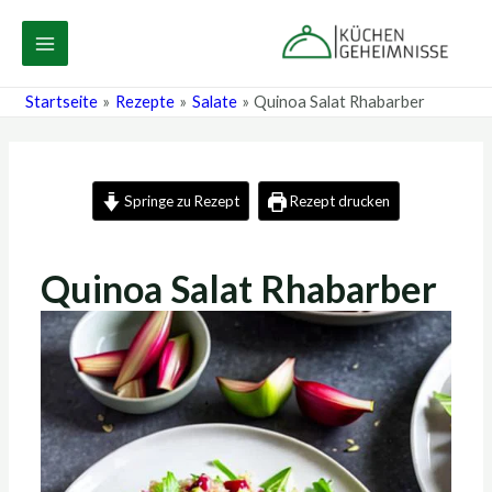
Zum
Post
MAIN
Inhalt
navigation
MENU
springen
Startseite
Rezepte
Salate
Quinoa Salat Rhabarber
Springe zu Rezept
Rezept drucken
Quinoa Salat Rhabarber