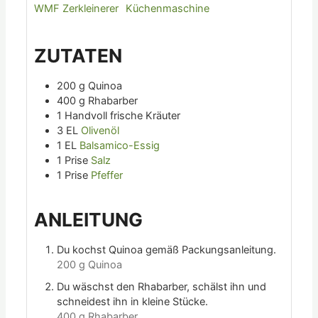
WMF Zerkleinerer
Küchenmaschine
ZUTATEN
200
g
Quinoa
400
g
Rhabarber
1
Handvoll
frische Kräuter
3
EL
Olivenöl
1
EL
Balsamico-Essig
1
Prise
Salz
1
Prise
Pfeffer
ANLEITUNG
Du kochst Quinoa gemäß Packungsanleitung.
200 g Quinoa
Du wäschst den Rhabarber, schälst ihn und
schneidest ihn in kleine Stücke.
400 g Rhabarber