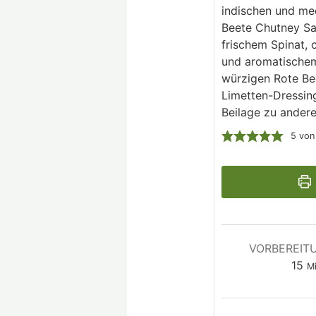
indischen und med
Beete Chutney Sa
frischem Spinat,
und aromatischem 
würzigen Rote Be
Limetten-Dressing
Beilage zu andere
5
vo
VORBEREIT
15
Mi