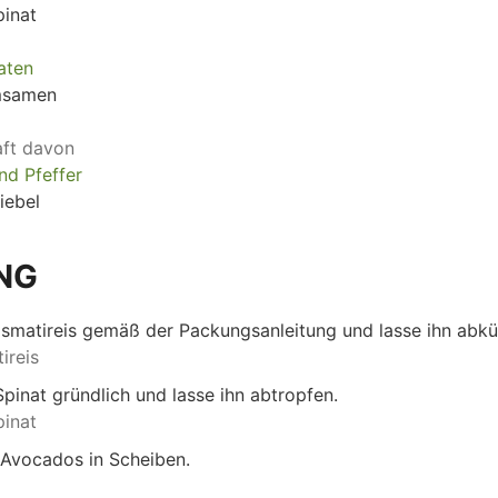
pinat
aten
msamen
aft davon
nd Pfeffer
iebel
UNG
smatireis gemäß der Packungsanleitung und lasse ihn abkü
ireis
inat gründlich und lasse ihn abtropfen.
pinat
 Avocados in Scheiben.