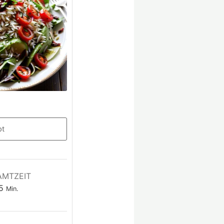
pt
AMTZEIT
5
Min.