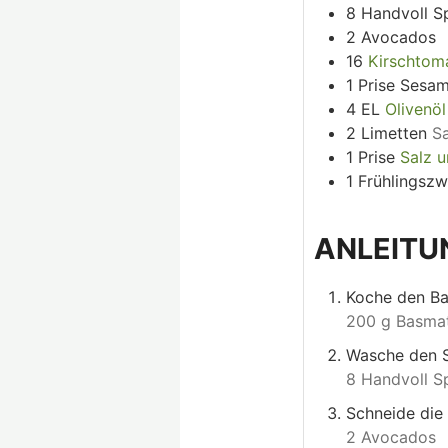
8
Handvoll
S
2
Avocados
16
Kirschtom
1
Prise
Sesa
4
EL
Olivenöl
2
Limetten
S
1
Prise
Salz u
1
Frühlingszw
ANLEIT
Koche den Ba
200 g Basmat
Wasche den Sp
8 Handvoll S
Schneide die
2 Avocados