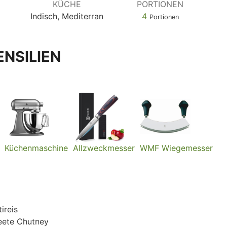
KÜCHE
PORTIONEN
Indisch, Mediterran
4
Portionen
NSILIEN
Küchenmaschine
Allzweckmesser
WMF Wiegemesser
N
ireis
eete Chutney