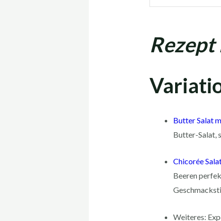
Rezept 
Variati
Butter Salat 
Butter-Salat,
Chicorée Sala
Beeren perfek
Geschmackstie
Weiteres: Exp