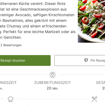
iterranen Küche vereint. Dieser Rote
lat ist eine Geschmacksexplosion aus
 cremiger Avocado, saftigen Kirschtomaten
Basmatireis, alles gekrönt mit einem
ete Chutney und einem erfrischenden
. Perfekt für eine leichte Mahlzeit oder als
n Gerichten.
n
2
Bewertungen
Rezept drucken
Pin Reze
UNGSZEIT
ZUBEREITUNGSZEIT
GES
20
3
n.
Min.