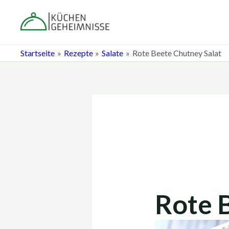
Zum
Post
Inhalt
navigation
springen
Startseite
Rezepte
Salate
Rote Beete Chutney Salat
Rote 