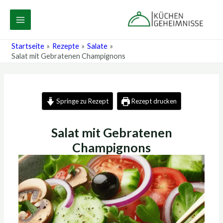
Zum
Post
MAIN
Inhalt
navigation
MENU
springen
Startseite
Rezepte
Salate
Salat mit Gebratenen Champignons
Springe zu Rezept
Rezept drucken
Salat mit Gebratenen
Champignons