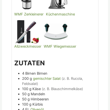
WMF Zerkleinerer
Küchenmaschine
Allzweckmesser
WMF Wiegemesser
ZUTATEN
4
Birnen
Birnen
200
g
gemischter Salat
(z. B. Rucola,
Feldsalat)
100
g
Käse
(z. B. Blauschimmelkäse)
50
g
Mandeln
50
g
Himbeeren
100
g
Kürbis
4
EL
Olivenöl