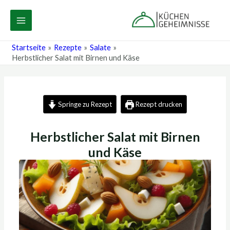
Zum
Post
MAIN
Inhalt
navigation
MENU
springen
Startseite
Rezepte
Salate
Herbstlicher Salat mit Birnen und Käse
Springe zu Rezept
Rezept drucken
Herbstlicher Salat mit Birnen
und Käse