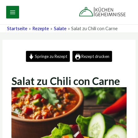
Zum
Post
MAIN
Inhalt
navigation
MENU
springen
Startseite
Rezepte
Salate
Salat zu Chili con Carne
Springe zu Rezept
Rezept drucken
Salat zu Chili con Carne