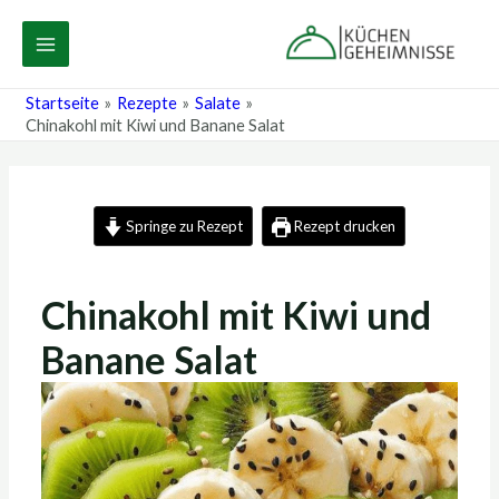
Zum
Post
MAIN
Inhalt
navigation
MENU
springen
Startseite
Rezepte
Salate
Chinakohl mit Kiwi und Banane Salat
Springe zu Rezept
Rezept drucken
Chinakohl mit Kiwi und
Banane Salat