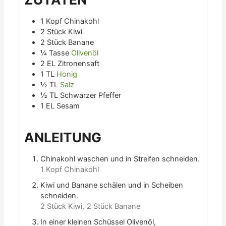
1
Kopf
Chinakohl
2
Stück
Kiwi
2
Stück
Banane
¼
Tasse
Olivenöl
2
EL
Zitronensaft
1
TL
Honig
½
TL
Salz
½
TL
Schwarzer Pfeffer
1
EL
Sesam
ANLEITUNG
Chinakohl waschen und in Streifen schneiden.
1 Kopf Chinakohl
Kiwi und Banane schälen und in Scheiben
schneiden.
2 Stück Kiwi,
2 Stück Banane
In einer kleinen Schüssel Olivenöl,